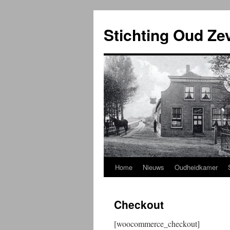
Ga
naar
Stichting Oud Ze
de
inhoud
Home
Nieuws
Oudheidkamer
Checkout
[woocommerce_checkout]