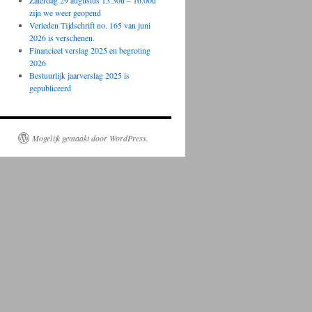
Zaterdag 29 augustus 13.30u – 16.00u
zijn we weer geopend
Verleden Tijdschrift no. 165 van juni
2026 is verschenen.
Financieel verslag 2025 en begroting
2026
Bestuurlijk jaarverslag 2025 is
gepubliceerd
Mogelijk gemaakt door WordPress.