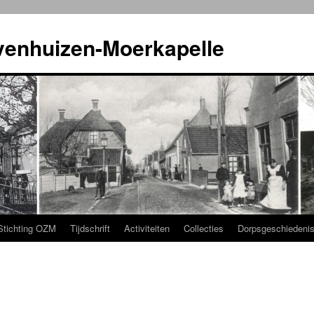
venhuizen-Moerkapelle
Stichting OZM
Tijdschrift
Activiteiten
Collecties
Dorpsgeschiedeni