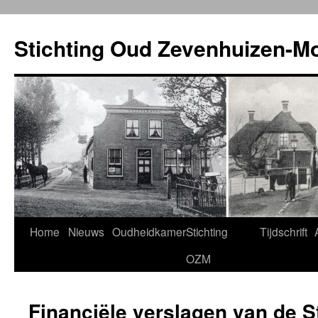
Ga
naar
Stichting Oud Zevenhuizen-M
de
inhoud
Home
Nieuws
Oudheidkamer
Stichting
Tijdschrift
OZM
Financiële verslagen van de S