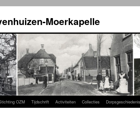
venhuizen-Moerkapelle
Stichting OZM
Tijdschrift
Activiteiten
Collecties
Dorpsgeschiedeni