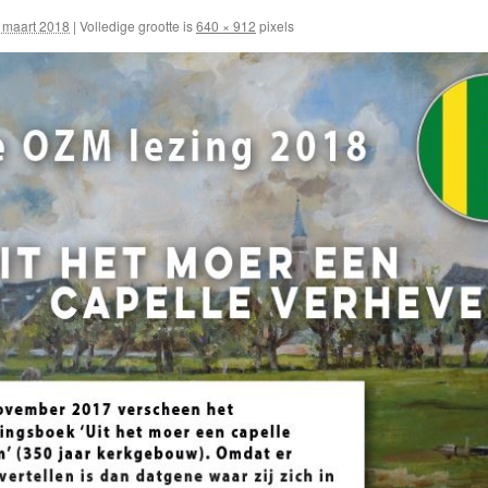
 maart 2018
|
Volledige grootte is
640 × 912
pixels